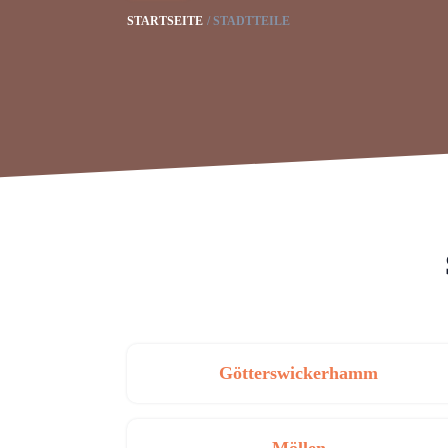
STARTSEITE
STADTTEILE
Götterswickerhamm